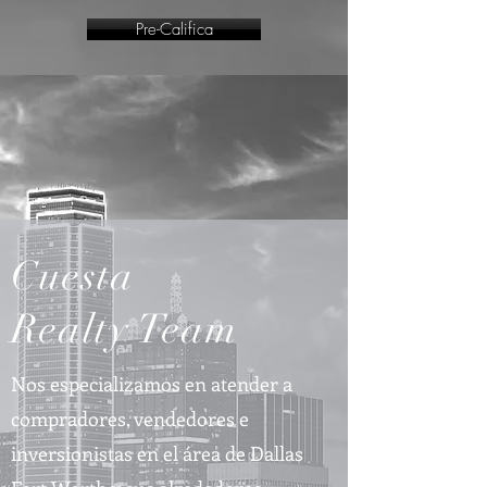
Pre-Califica
Cuesta
Realty Team
Nos especializamos en atender a
compradores, vendedores e
inversionistas en el área de Dallas