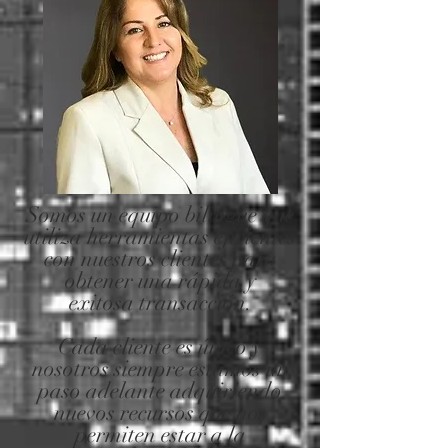
Somos un equipo bilingüe que
utiliza herramientas eficientes
con nuestros clientes para
obtener una rápida y
exitosa transacción.
Cada cliente es único y
nosotros siempre estamos un
paso adelante adquiriendo
nuevos recursos que nos
permiten estar a la