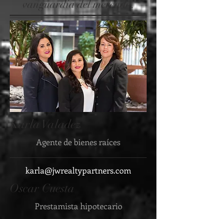
vanguardia del mercado.
Karla
Valadez
Agente de bienes raíces
karla@jwrealtypartners.com
Oscar
Cuest
a
Prestamista hipotecario