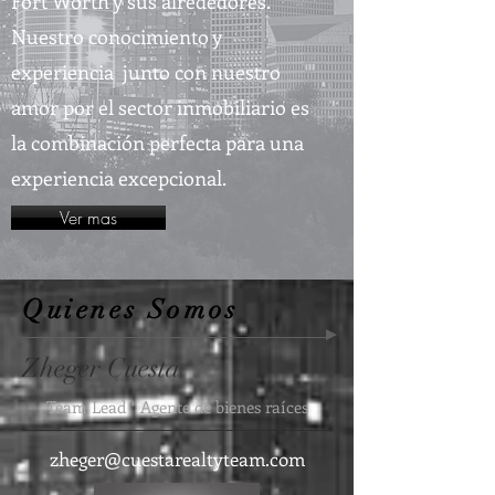
Fort Worth y sus alrededores.
Nuestro conocimiento y
experiencia junto con nuestro
amor por el sector inmobiliario es
la combinación perfecta para una
experiencia excepcional.
Ver mas
Quienes Somos
Zheger
Cuest
a
Team Lead * Agente de bienes raíces
zheger@cuestarealtyteam.com